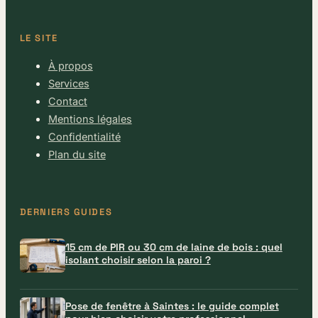
LE SITE
À propos
Services
Contact
Mentions légales
Confidentialité
Plan du site
DERNIERS GUIDES
15 cm de PIR ou 30 cm de laine de bois : quel
isolant choisir selon la paroi ?
Pose de fenêtre à Saintes : le guide complet