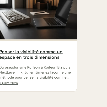
Penser la visibilité comme un
espace en trois dimensions
Du pseudonyme Korleon à Korleon’Biz puis
NextLevel.link, Julien Jimenez façonne une
méthode pour penser la visibilité comme
un espace en 3D : audit, mise en œuvre…
9 juillet 2026