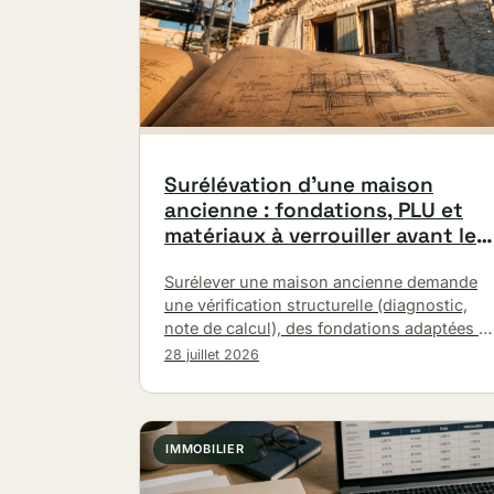
Surélévation d’une maison
ancienne : fondations, PLU et
matériaux à verrouiller avant le
chantier
Surélever une maison ancienne demande
une vérification structurelle (diagnostic,
note de calcul), des fondations adaptées et
un respect du PLU. Tour d’horizon des
28 juillet 2026
matériaux (bois, zinc,…
IMMOBILIER