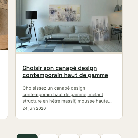
Choisir son canapé design
contemporain haut de gamme
s
Choisissez un canapé design
,
contemporain haut de gamme, mêlant
structure en hêtre massif, mousse haute
résilience et textiles nobles pour un confort
24 juin 2026
durable et un style…