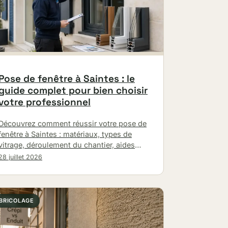
Pose de fenêtre à Saintes : le
guide complet pour bien choisir
votre professionnel
Découvrez comment réussir votre pose de
fenêtre à Saintes : matériaux, types de
vitrage, déroulement du chantier, aides
financières et raisons de confier
28 juillet 2026
l’installation à un…
BRICOLAGE