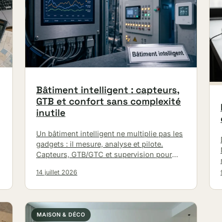
Bâtiment intelligent : capteurs,
GTB et confort sans complexité
inutile
Un bâtiment intelligent ne multiplie pas les
gadgets : il mesure, analyse et pilote.
Capteurs, GTB/GTC et supervision pour
améliorer le confort, réduire les
14 juillet 2026
consommations et…
MAISON & DÉCO