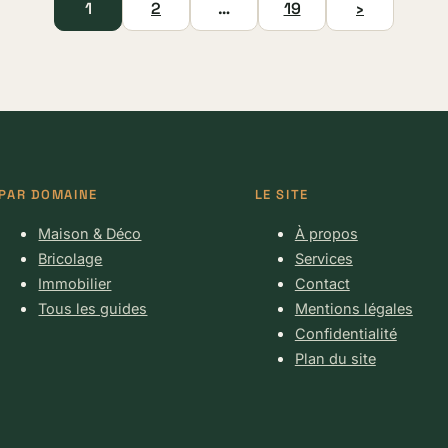
1
2
…
19
›
PAR DOMAINE
LE SITE
Maison & Déco
À propos
Bricolage
Services
Immobilier
Contact
Tous les guides
Mentions légales
Confidentialité
Plan du site