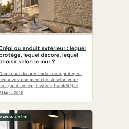
Crépi ou enduit extérieur : lequel
protège, lequel décore, lequel
choisir selon le mur ?
Crépi pour décorer, enduit pour protéger :
découvrez comment choisir selon votre
mur (neuf, ancien, fissures, humidité) et
quelles finitions privilégier.
21 juillet 2026
MAISON & DÉCO