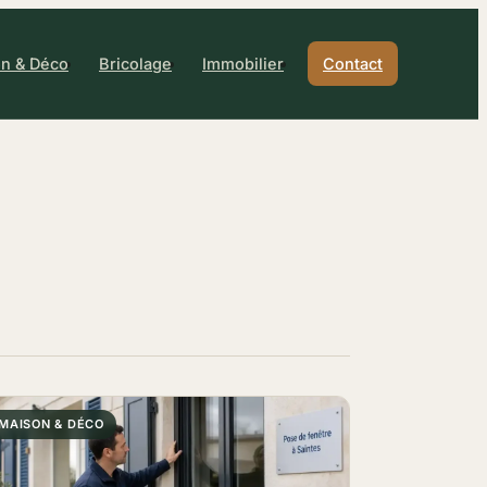
n & Déco
Bricolage
Immobilier
Contact
MAISON & DÉCO