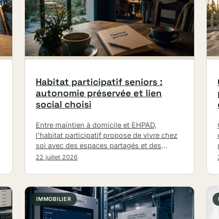
Habitat participatif seniors :
autonomie préservée et lien
social choisi
Entre maintien à domicile et EHPAD,
l’habitat participatif propose de vivre chez
soi avec des espaces partagés et des
règles collectives. Objectif : préserver
22 juillet 2026
l’autonomie, lutter…
IMMOBILIER