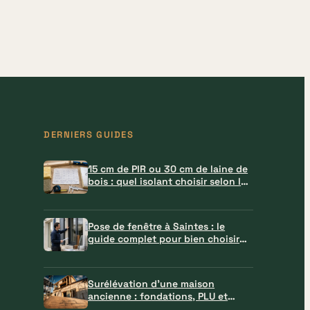
DERNIERS GUIDES
15 cm de PIR ou 30 cm de laine de
bois : quel isolant choisir selon la
paroi ?
Pose de fenêtre à Saintes : le
guide complet pour bien choisir
votre professionnel
Surélévation d’une maison
ancienne : fondations, PLU et
matériaux à verrouiller avant le