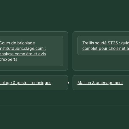
Cours de bricolage
Treillis soudé ST25 : gui
institutdubricolage.com :
complet pour choisir et 
analyse complète et avis
d'experts
icolage & gestes techniques
Maison & aménagement