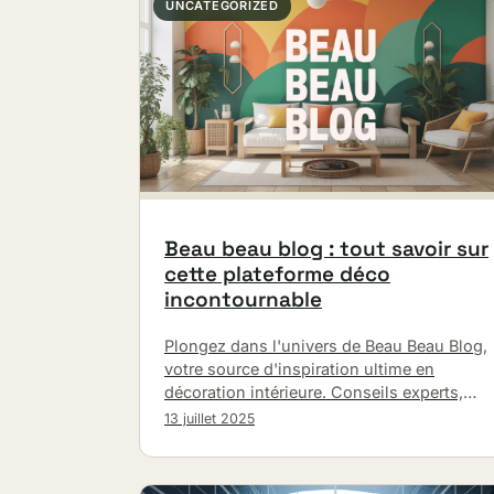
UNCATEGORIZED
Beau beau blog : tout savoir sur
cette plateforme déco
incontournable
Plongez dans l'univers de Beau Beau Blog,
votre source d'inspiration ultime en
décoration intérieure. Conseils experts,
tendances 2024 et astuces pratiques pour
13 juillet 2025
embellir votre habitat.