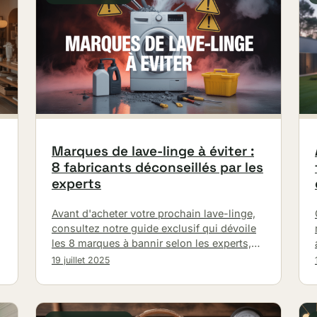
Marques de lave-linge à éviter :
8 fabricants déconseillés par les
experts
Avant d'acheter votre prochain lave-linge,
consultez notre guide exclusif qui dévoile
les 8 marques à bannir selon les experts,
pour un investissement sans mauvaise
19 juillet 2025
surprise.