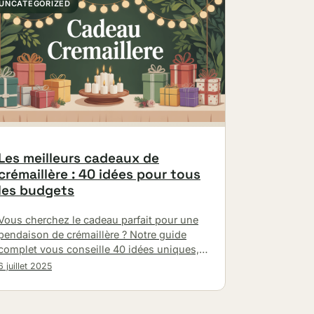
UNCATEGORIZED
Les meilleurs cadeaux de
crémaillère : 40 idées pour tous
les budgets
Vous cherchez le cadeau parfait pour une
pendaison de crémaillère ? Notre guide
complet vous conseille 40 idées uniques,
de l'abordable au premium, pour faire
6 juillet 2025
plaisir.