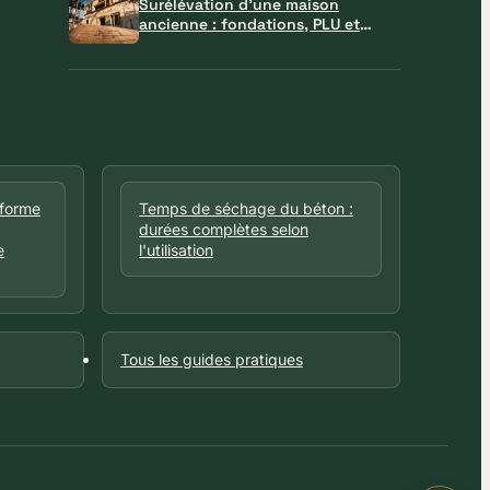
Surélévation d’une maison
ancienne : fondations, PLU et
matériaux à verrouiller avant le
chantier
eforme
Temps de séchage du béton :
durées complètes selon
e
l'utilisation
Tous les guides pratiques