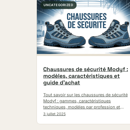
UNCATEGORIZED
Chaussures de sécurité Modyf :
modèles, caractéristiques et
guide d’achat
Tout savoir sur les chaussures de sécurité
Modyf : gammes, caractéristiques
techniques, modèles par profession et
conseils d'achat pour votre protection au
3 juillet 2025
travail.