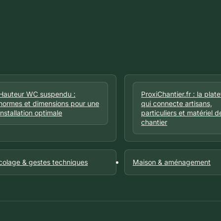
Hauteur WC suspendu :
ProxiChantier.fr : la plat
normes et dimensions pour une
qui connecte artisans,
installation optimale
particuliers et matériel d
chantier
icolage & gestes techniques
Maison & aménagement