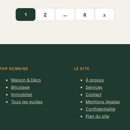
1
2
…
4
›
PAR DOMAINE
LE SITE
Maison & Déco
À propos
Bricolage
Services
Immobilier
Contact
Tous les guides
Mentions légales
Confidentialité
Plan du site