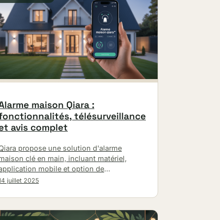
Alarme maison Qiara :
fonctionnalités, télésurveillance
et avis complet
Qiara propose une solution d'alarme
maison clé en main, incluant matériel,
application mobile et option de
télésurveillance. Une protection intelligente
14 juillet 2025
et flexible.