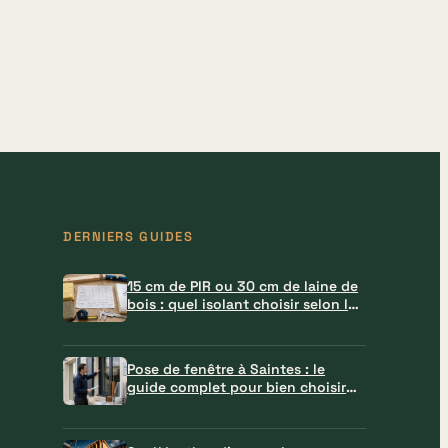
DERNIERS GUIDES
15 cm de PIR ou 30 cm de laine de
bois : quel isolant choisir selon la
paroi ?
Pose de fenêtre à Saintes : le
guide complet pour bien choisir
votre professionnel