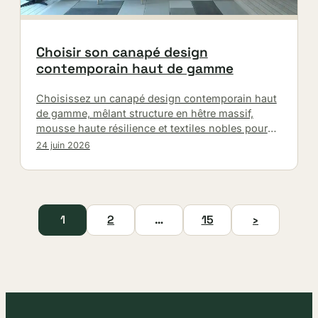
Choisir son canapé design
contemporain haut de gamme
Choisissez un canapé design contemporain haut
de gamme, mêlant structure en hêtre massif,
mousse haute résilience et textiles nobles pour
un confort durable et un style…
24 juin 2026
1
2
…
15
›