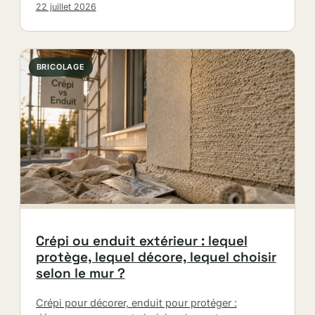
Objectif : préserver l’autonomie, lutter…
22 juillet 2026
BRICOLAGE
Crépi ou enduit extérieur : lequel
protège, lequel décore, lequel choisir
selon le mur ?
Crépi pour décorer, enduit pour protéger :