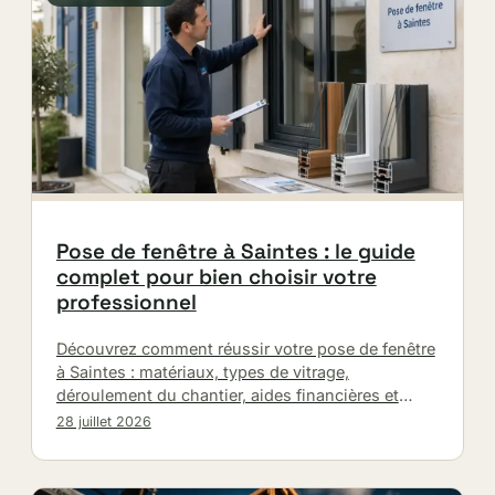
Pose de fenêtre à Saintes : le guide
complet pour bien choisir votre
professionnel
Découvrez comment réussir votre pose de fenêtre
à Saintes : matériaux, types de vitrage,
déroulement du chantier, aides financières et
raisons de confier l’installation à un…
28 juillet 2026