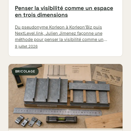
Penser la visibilité comme un espace
en trois dimensions
Du pseudonyme Korleon à Korleon’Biz puis
NextLevel.link, Julien Jimenez façonne une
méthode pour penser la visibilité comme un
espace en 3D : audit, mise en œuvre…
9 juillet 2026
BRICOLAGE