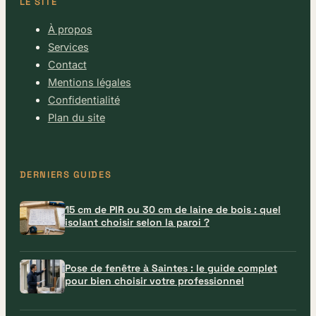
LE SITE
À propos
Services
Contact
Mentions légales
Confidentialité
Plan du site
DERNIERS GUIDES
15 cm de PIR ou 30 cm de laine de bois : quel
isolant choisir selon la paroi ?
Pose de fenêtre à Saintes : le guide complet
pour bien choisir votre professionnel