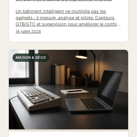
Un bâtiment intelligent ne multiplie pas les
gadgets : il mesure, analyse et pilote. Capteurs,
GTB/GTC et supervision pour améliorer le confort,
réduire les consommations et…
14 juillet 2026
MAISON & DÉCO