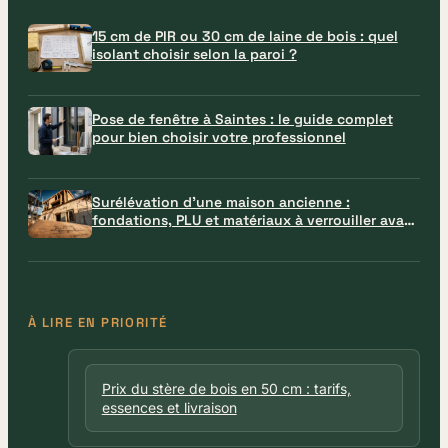
15 cm de PIR ou 30 cm de laine de bois : quel
isolant choisir selon la paroi ?
Pose de fenêtre à Saintes : le guide complet
pour bien choisir votre professionnel
Surélévation d’une maison ancienne :
fondations, PLU et matériaux à verrouiller avant
le chantier
À LIRE EN PRIORITÉ
Prix du stère de bois en 50 cm : tarifs,
essences et livraison