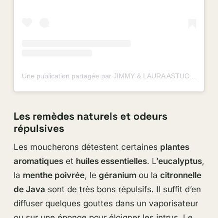
Une publication partagée par JIMMY & LAURA ASTUCES (@jimmy_laura_astuces)
Les remèdes naturels et odeurs
répulsives
Les moucherons détestent certaines
plantes
aromatiques
et
huiles essentielles
. L’
eucalyptus
,
la
menthe poivrée
, le
géranium
ou la
citronnelle
de Java
sont de très bons répulsifs. Il suffit d’en
diffuser quelques gouttes dans un vaporisateur
ou sur une éponge pour éloigner les intrus. Le