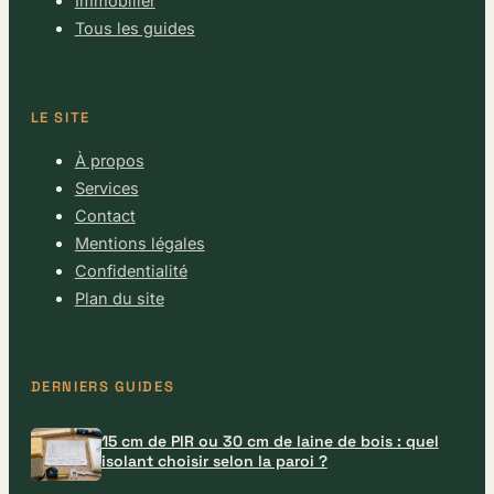
Immobilier
Tous les guides
LE SITE
À propos
Services
Contact
Mentions légales
Confidentialité
Plan du site
DERNIERS GUIDES
15 cm de PIR ou 30 cm de laine de bois : quel
isolant choisir selon la paroi ?