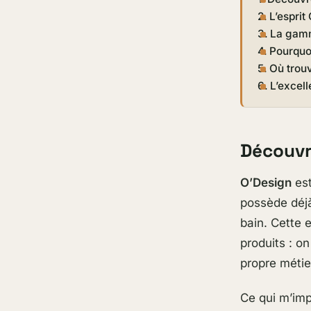
L’esprit
La gamm
Pourquoi
Où trouv
L’excell
Découvr
O’Design
est
possède déjà
bain. Cette 
produits : o
propre métier
Ce qui m’imp