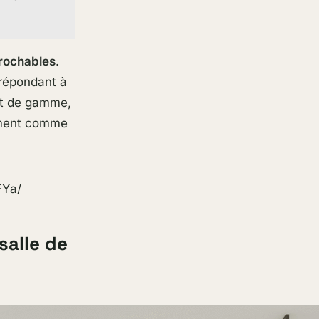
prochables
.
 répondant à
ut de gamme,
tement comme
FYa/
salle de