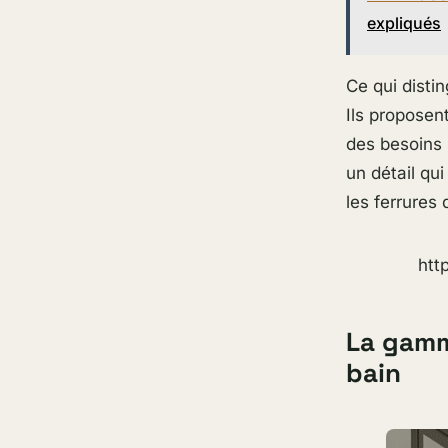
expliqués
Ce qui disti
Ils proposen
des besoins 
un détail qu
les ferrures 
htt
La gamm
bain