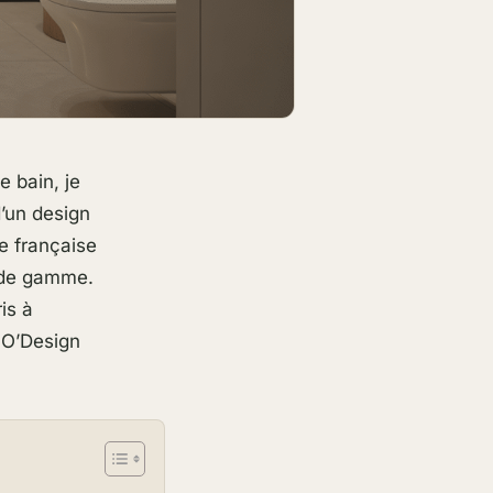
e bain, je
d’un design
e française
t de gamme.
is à
t O’Design