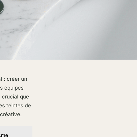
l : créer un
rs équipes
t crucial que
es teintes de
créative.
isme