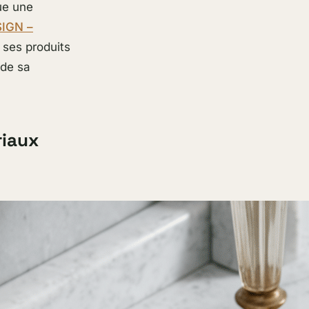
ue une
IGN –
ses produits
 de sa
riaux