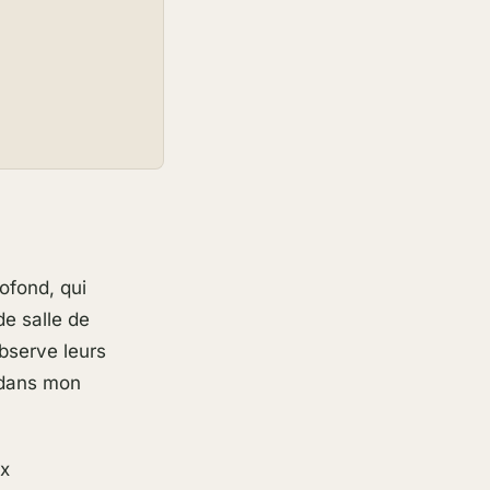
ofond, qui
e salle de
bserve leurs
t dans mon
ux