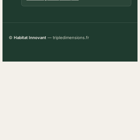
©
Habitat Innovant
— tripledimensions.fr