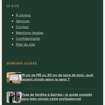
LE SITE
À propos
Services
Contact
Mentions légales
Confidentialité
Plan du site
DERNIERS GUIDES
15 cm de PIR ou 30 cm de laine de bois : quel
isolant choisir selon la paroi ?
Pose de fenêtre à Saintes : le guide complet
pour bien choisir votre professionnel