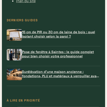
Plan du site
DERNIERS GUIDES
15 cm de PIR ou 30 cm de laine de bois : quel
isolant choisir selon la paroi ?
Pose de fenêtre à Saintes : le guide complet
pour bien choisir votre professionnel
Surélévation d’une maison ancienne :
fondations, PLU et matériaux à verrouiller avant
le chantier
À LIRE EN PRIORITÉ