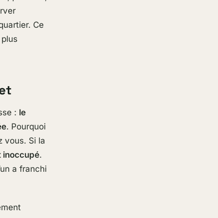
erver
quartier. Ce
 plus
et
sse :
le
ée
. Pourquoi
 vous. Si la
t inoccupé
.
’un a franchi
lement