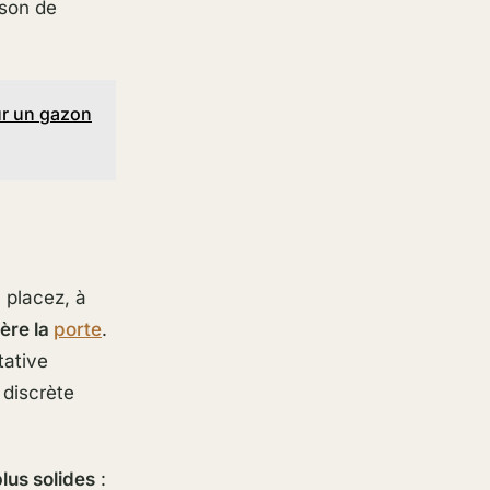
ison de
our un gazon
 placez, à
ière la
porte
.
tative
 discrète
lus solides
: