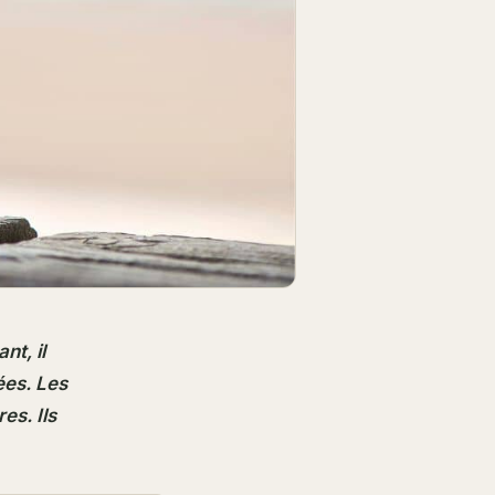
nt, il
ées. Les
es. Ils