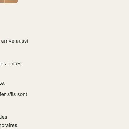
 arrive aussi
les boîtes
te.
er s’ils sont
 des
horaires