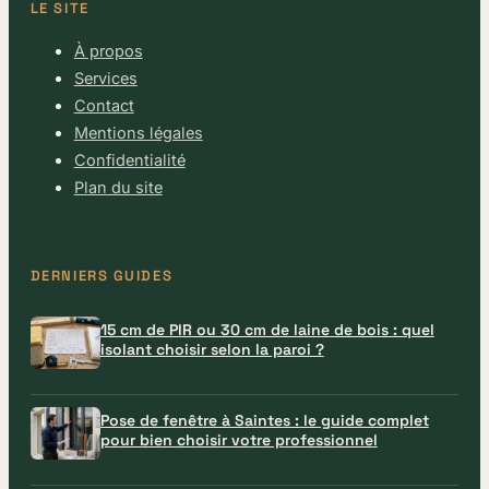
LE SITE
À propos
Services
Contact
Mentions légales
Confidentialité
Plan du site
DERNIERS GUIDES
15 cm de PIR ou 30 cm de laine de bois : quel
isolant choisir selon la paroi ?
Pose de fenêtre à Saintes : le guide complet
pour bien choisir votre professionnel