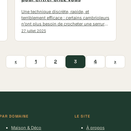
Une technique discrète, rapide, et
terriblement efficace : certains cambrioleurs
n’ont plus besoin de crocheter une serrure
pour entrer chez
27 juillet 2025
‹
1
2
3
4
›
PAR DOMAINE
LE SITE
Maison & Déco
À propos