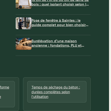
bois : quel isolant choisir selon la
paroi ?
Pose de fenêtre à Saintes : le
guide complet pour bien choisir
votre professionnel
Surélévation d’une maison
ancienne : fondations, PLU et
matériaux à verrouiller avant le
chantier
eforme
Temps de séchage du béton :
durées complètes selon
e
l'utilisation