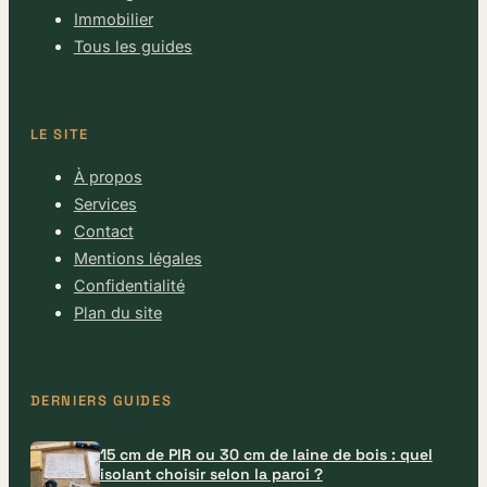
Immobilier
Tous les guides
LE SITE
À propos
Services
Contact
Mentions légales
Confidentialité
Plan du site
DERNIERS GUIDES
15 cm de PIR ou 30 cm de laine de bois : quel
isolant choisir selon la paroi ?