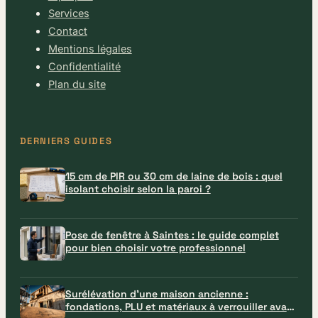
Services
Contact
Mentions légales
Confidentialité
Plan du site
DERNIERS GUIDES
15 cm de PIR ou 30 cm de laine de bois : quel
isolant choisir selon la paroi ?
Pose de fenêtre à Saintes : le guide complet
pour bien choisir votre professionnel
Surélévation d’une maison ancienne :
fondations, PLU et matériaux à verrouiller avant