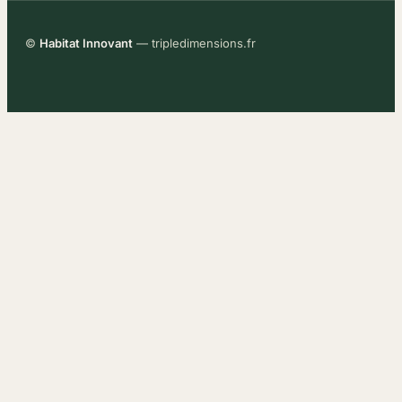
©
Habitat Innovant
— tripledimensions.fr