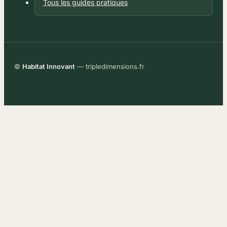
Tous les guides pratiques
©
Habitat Innovant
— tripledimensions.fr