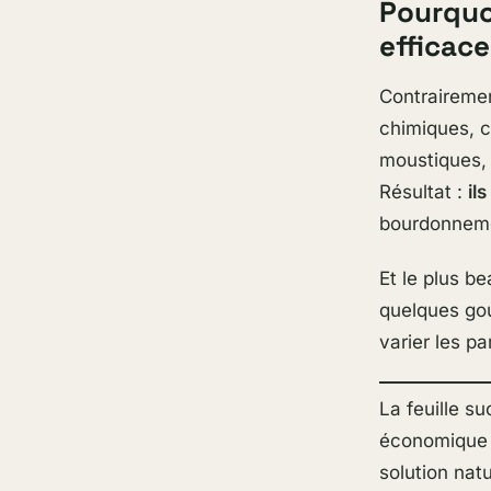
Pourquo
efficace
Contraireme
chimiques, 
moustiques, 
Résultat :
il
bourdonneme
Et le plus b
quelques gout
varier les p
La feuille s
économique e
solution nat