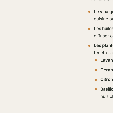
Le vinaig
cuisine o
Les huile
diffuser 
Les plant
fenêtres 
Lava
Géran
Citron
Basili
nuisib