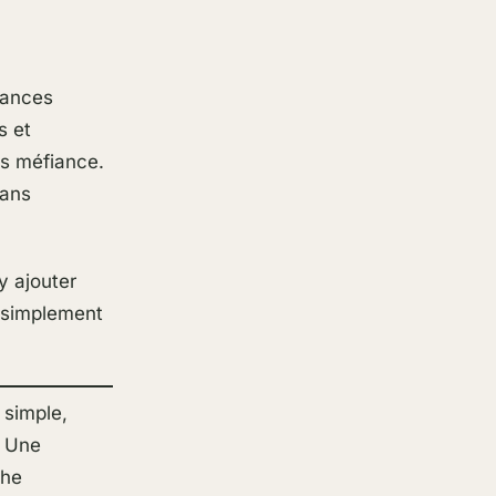
tances
s et
ns méfiance.
sans
y ajouter
u simplement
, simple,
. Une
che