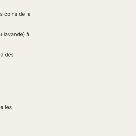
s coins de la
u lavande) à
rd des
re les