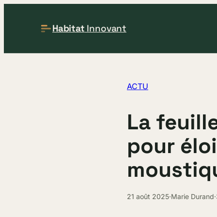
Habitat
Innovant
ACTU
La feuill
pour élo
moustiqu
21 août 2025
·
Marie Durand
·