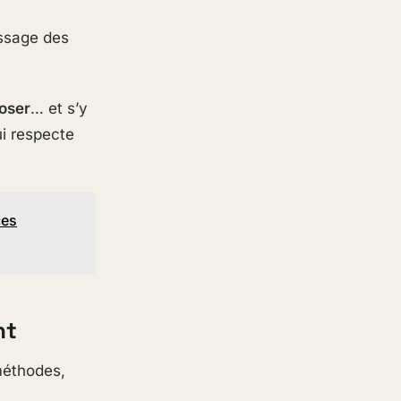
assage des
oser
… et s’y
i respecte
ces
nt
 méthodes,