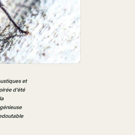
ustiques et
oirée d’été
la
ingénieuse
redoutable