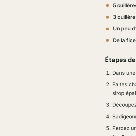
5 cuillèr
3 cuillèr
Un peu d
De la fice
Étapes de 
Dans une 
Faites ch
sirop épai
Découpez 
Badigeon
Percez un