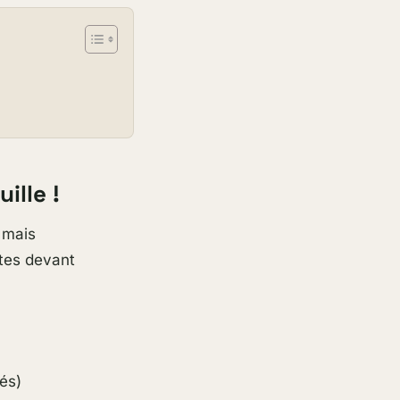
ille !
t mais
utes devant
és)