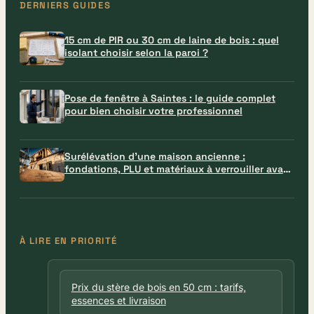
DERNIERS GUIDES
15 cm de PIR ou 30 cm de laine de bois : quel
isolant choisir selon la paroi ?
Pose de fenêtre à Saintes : le guide complet
pour bien choisir votre professionnel
Surélévation d’une maison ancienne :
fondations, PLU et matériaux à verrouiller avant
le chantier
À LIRE EN PRIORITÉ
Prix du stère de bois en 50 cm : tarifs,
essences et livraison