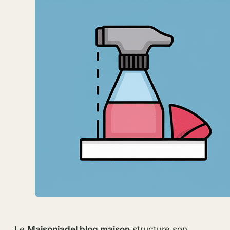
Le
Maisoniadel blog maison
structure son