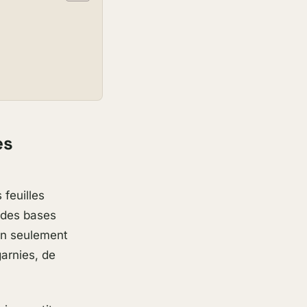
es
 feuilles
r des bases
on seulement
garnies, de