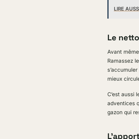
LIRE AUSS
Le nett
Avant même d
Ramassez les
s’accumuler p
mieux circul
C’est aussi
adventices q
gazon qui res
L’appor