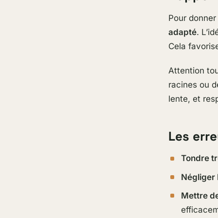
Pour donner 
adapté
. L’id
Cela favoris
Attention to
racines ou dé
lente, et re
Les erre
Tondre tr
Négliger 
Mettre de
efficace