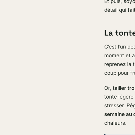
Et puis, soy
détail qui fa
La tonte
C’est l’un de
moment et a
reprenez la 
coup pour “ra
Or,
tailler tr
tonte légère 
stresser. Ré
semaine au 
chaleurs.