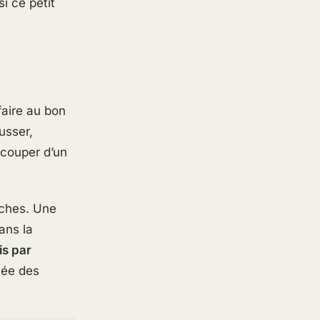
i ce petit
faire au bon
usser,
t couper d’un
aîches. Une
sans la
is par
vée des