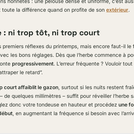
ons honnêtes : une pelouse dense et uniforme, c’est auss
it toute la différence quand on profite de son
extérieur
.
 : ni trop tôt, ni trop court
s premiers réflexes du printemps, mais encore faut-il le 
vec les bons réglages. Dès que l’herbe commence à po
tonte
progressivement
. L’erreur fréquente ? Vouloir tou
ttraper le retard”.
op court affaiblit le gazon
, surtout si les nuits restent fr
– de quelques millimètres – suffit pour réveiller l’herbe 
glez donc votre tondeuse en hauteur et procédez
une fo
début
, en augmentant la fréquence si besoin avec l’arri