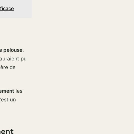
fficace
e pelouse
.
 auraient pu
ière de
lement
les
’est un
ment