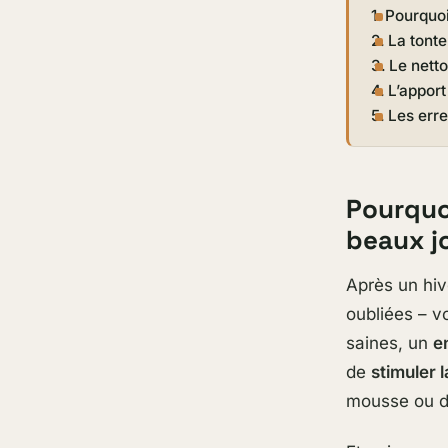
Pourquoi
La tonte 
Le nett
L’apport
Les erre
Pourquo
beaux j
Après un hi
oubliées – v
saines, un
e
de
stimuler 
mousse ou d