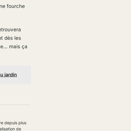
une fourche
etrouvera
nt dès les
ite… mais ça
u jardin
re depuis plus
alisation de