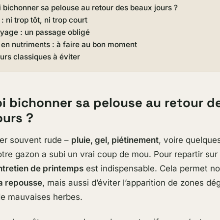
 bichonner sa pelouse au retour des beaux jours ?
: ni trop tôt, ni trop court
oyage : un passage obligé
 en nutriments : à faire au bon moment
urs classiques à éviter
i bichonner sa pelouse au retour d
ours ?
ver souvent rude –
pluie, gel, piétinement
, voire quelques
otre gazon a subi un vrai coup de mou. Pour repartir su
ntretien
de printemps
est indispensable. Cela permet n
la repousse
, mais aussi d’éviter l’apparition de zones dé
e mauvaises herbes.