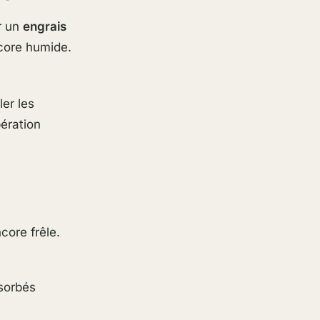
r un
engrais
ncore humide.
er les
bération
ncore frêle.
bsorbés