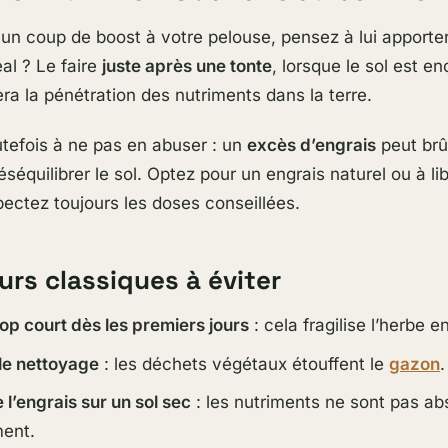
un coup de boost à votre pelouse, pensez à lui apporte
éal ? Le faire
juste après une tonte
, lorsque le sol est e
era la pénétration des nutriments dans la terre.
utefois à ne pas en abuser : un
excès d’engrais
peut brûl
séquilibrer le sol. Optez pour un engrais naturel ou à li
spectez toujours les doses conseillées.
urs classiques à éviter
op court dès les premiers jours
: cela fragilise l’herbe e
le nettoyage
: les déchets végétaux étouffent le
gazon
.
 l’engrais sur un sol sec
: les nutriments ne sont pas a
ment.