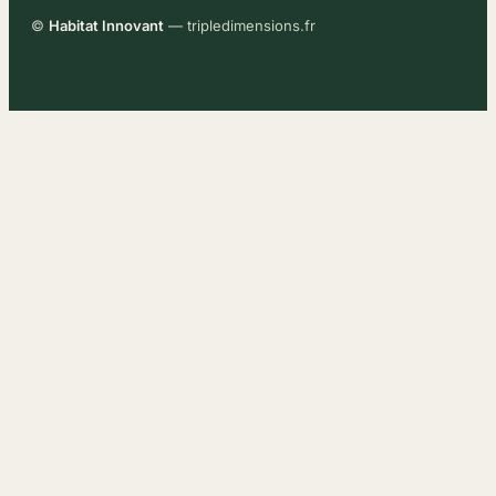
©
Habitat Innovant
— tripledimensions.fr