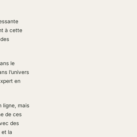
ressante
t à cette
 des
dans le
ns l’univers
xpert en
 ligne, mais
ne de ces
avec des
et la