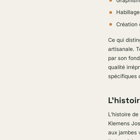
Graphism
Habillag
Création 
Ce qui disti
artisanale. T
par son fond
qualité irré
spécifiques 
L’histo
L’histoire 
Klemens Joss
aux jambes v