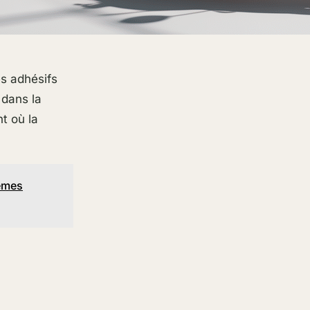
es adhésifs
 dans la
t où la
mêmes