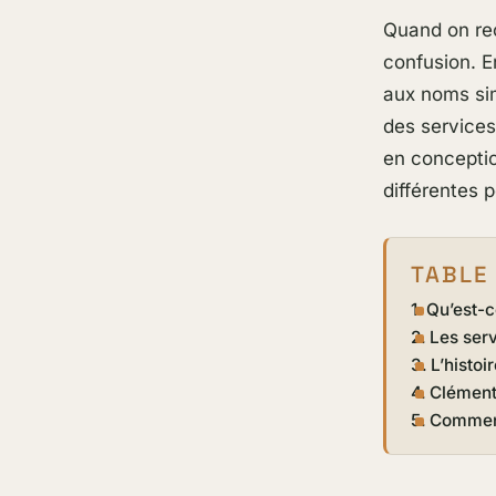
Quand on r
confusion. E
aux noms sim
des services
en conceptio
différentes p
TABLE
Qu’est-c
Les ser
L’histo
Clément 
Comment