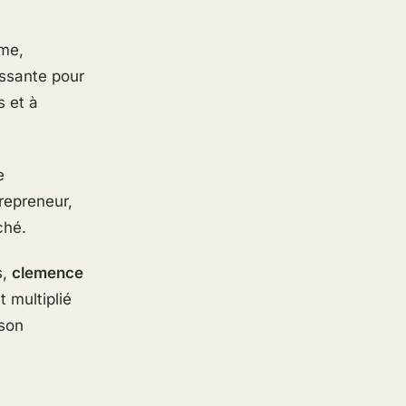
sme,
issante pour
s et à
e
trepreneur,
ché.
s,
clemence
 multiplié
 son