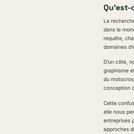
Qu’est-
La recherc
dans le mond
requête, ch
domaines d’e
D’un côté, 
graphisme et
du motocross
conception d
Cette confus
elle nous pe
entreprises 
approches di