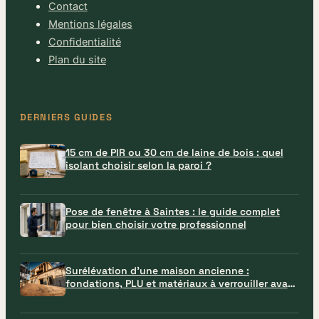
Contact
Mentions légales
Confidentialité
Plan du site
DERNIERS GUIDES
15 cm de PIR ou 30 cm de laine de bois : quel
isolant choisir selon la paroi ?
Pose de fenêtre à Saintes : le guide complet
pour bien choisir votre professionnel
Surélévation d’une maison ancienne :
fondations, PLU et matériaux à verrouiller avant
le chantier