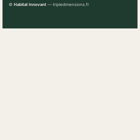
©
Habitat Innovant
— tripledimensions.fr